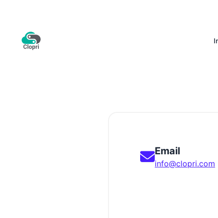
I
Email
info@clopri.com