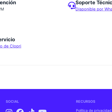
tención
Soporte Técni
PM
Disponible por Wh
rvicio
do de Clopri
SOCIAL
RECURSOS
Política de privacidad