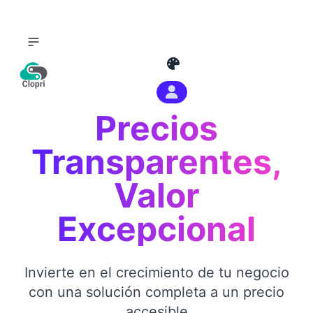
Inicio
Precios
Precios
Transparentes,
Ayuda
Valor
Descargar Clopri
Excepcional
Preguntas Frecuentes
Blog Soporte
Invierte en el crecimiento de tu negocio
con una solución completa a un precio
accesible